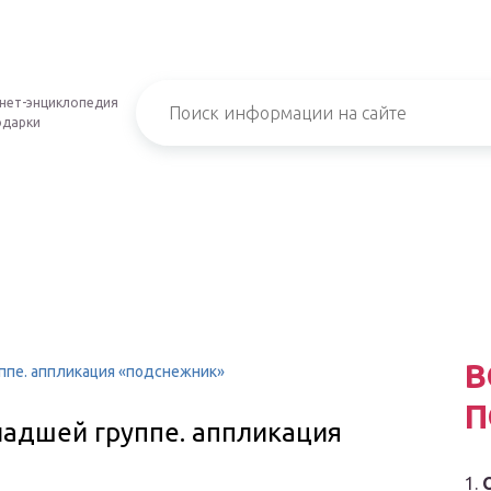
нет-энциклопедия
одарки
В
ппе. аппликация «подснежник»
П
ладшей группе. аппликация