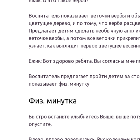
Ежик: А что такое верба?
Воспитатель показывает веточки вербы и объя
цветущее дерево, и по тому, что верба расц
Предлагает детям сделать необычную апплик
веточке вербы, а потом все веточки прикрепи
узнает, как выглядит первое цветущее весенн
Ежик: Вот здорово ребята. Вы согласны мне 
Воспитатель предлагает пройти детям за ст
показывает физ. минутку.
Физ. минутка
Быстро встаньте улыбнитесь Выше, выше потя
опустите,
Влево, вправо повернулись, Рук коленями косн