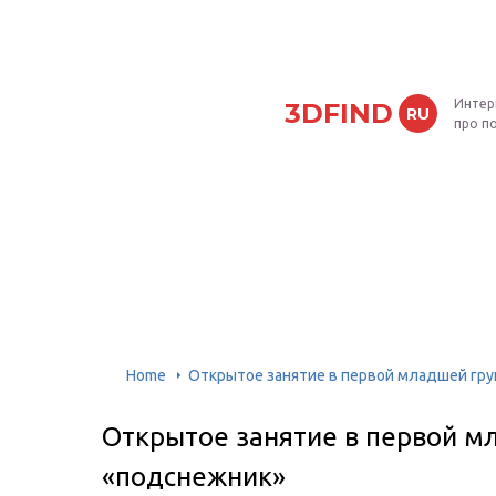
Интер
3DFIND
RU
про п
Home
Открытое занятие в первой младшей гру
Открытое занятие в первой м
«подснежник»