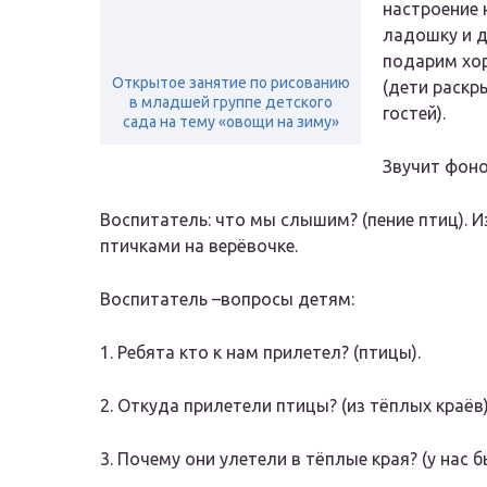
настроение 
ладошку и 
подарим хор
Открытое занятие по рисованию
(дети раскр
в младшей группе детского
гостей)
.
сада на тему «овощи на зиму»
Звучит фоно
Воспитатель: что мы слышим?
(пение птиц)
. 
птичками на верёвочке.
Воспитатель –вопросы детям:
1. Ребята кто к нам прилетел?
(птицы)
.
2. Откуда прилетели птицы?
(из тёплых краёв
3. Почему они улетели в тёплые края?
(у нас 