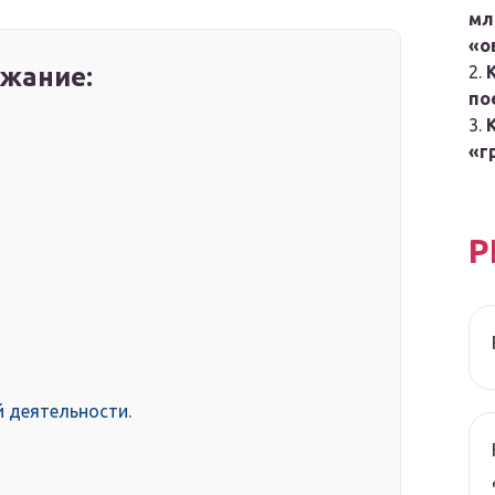
мл
«о
жание:
по
«г
Р
 деятельности.