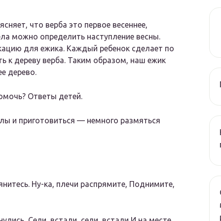
сняет, что верба это первое весеннее,
вела можно определить наступление весны.
ацию для ежика. Каждый ребенок сделает по
ть к дереву верба. Таким образом, наш ежик
ее дерево.
помочь? Ответы детей.
олы и приготовиться — немного размяться
нитесь. Ну-ка, плечи распрямите, Поднимите,
улись, Сели, встали, сели, встали И на месте