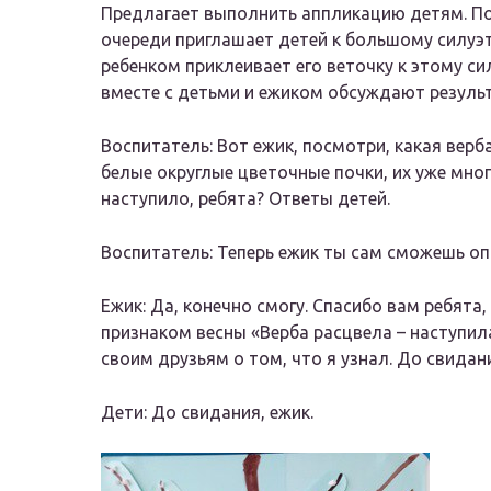
Предлагает выполнить аппликацию детям. По
очереди приглашает детей к большому силуэту
ребенком приклеивает его веточку к этому с
вместе с детьми и ежиком обсуждают результ
Воспитатель: Вот ежик, посмотри, какая верба
белые округлые цветочные почки, их уже мног
наступило, ребята? Ответы детей.
Воспитатель: Теперь ежик ты сам сможешь оп
Ежик: Да, конечно смогу. Спасибо вам ребята
признаком весны «Верба расцвела – наступила
своим друзьям о том, что я узнал. До свидани
Дети: До свидания, ежик.