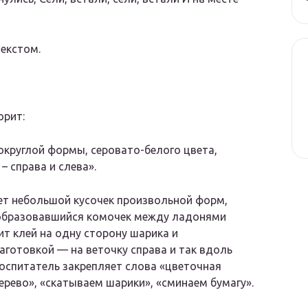
текстом.
орит:
округлой формы, серовато-белого цвета,
– справа и слева».
ет небольшой кусочек произвольной форм,
 образовавшийся комочек между ладонями
т клей на одну сторону шарика и
аготовкой — на веточку справа и так вдоль
воспитатель закрепляет слова «цветочная
дерево», «скатываем шарики», «сминаем бумагу».