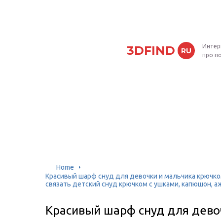
Интер
3DFIND
RU
про п
Home
Красивый шарф снуд для девочки и мальчика крючком:
связать детский снуд крючком с ушками, капюшон, а
Красивый шарф снуд для дево