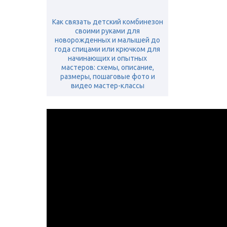
Как связать детский комбинезон
своими руками для
новорожденных и малышей до
года спицами или крючком для
начинающих и опытных
мастеров: схемы, описание,
размеры, пошаговые фото и
видео мастер-классы