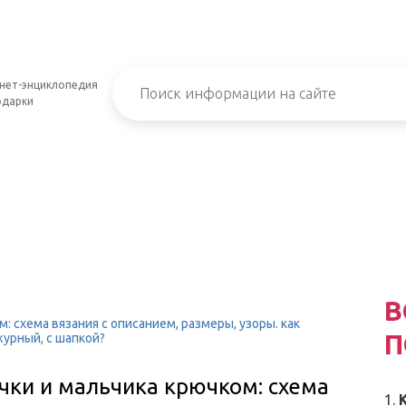
нет-энциклопедия
одарки
В
 схема вязания с описанием, размеры, узоры. как
П
журный, с шапкой?
чки и мальчика крючком: схема