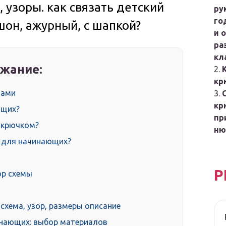
 узоры. как связать детский
ру
го
он, ажурный, с шапкой?
и 
ра
кл
жание:
кр
цами
кр
ющих?
пр
ф крючком?
ню
м для начинающих?
Р
ор схемы
схема, узор, размеры описание
нающих: выбор материалов