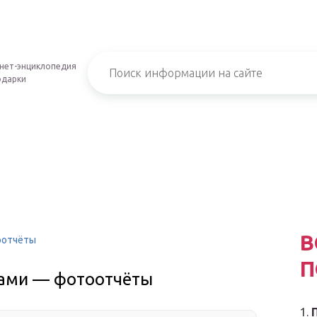
нет-энциклопедия
одарки
В
оотчёты
П
ками — фотоотчёты