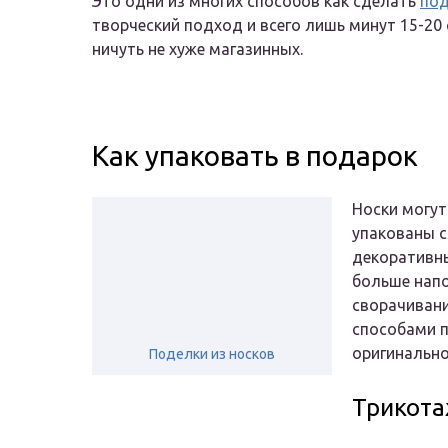
Это одни из многих способов как сделать
под
творческий подход и всего лишь минут 15-20
ничуть не хуже магазинных.
Как упаковать в подарок
Носки могут
упакованы с
декоративны
больше напо
сворачивани
способами п
оригинально
Поделки из носков
Трикота