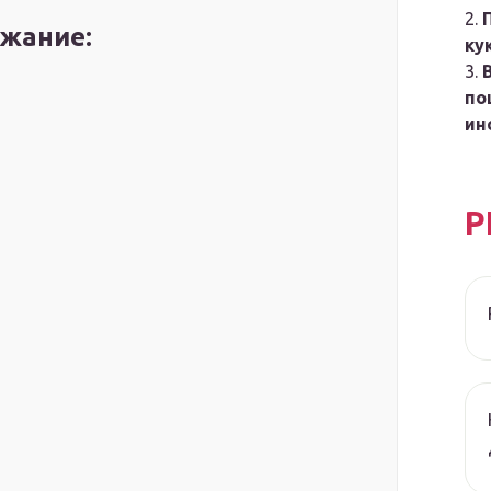
жание:
ку
по
ин
Р