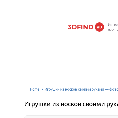
Интер
3DFIND
RU
про п
Home
Игрушки из носков своими руками — фот
Игрушки из носков своими ру