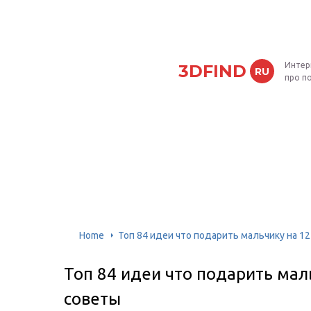
Интер
3DFIND
RU
про п
Home
Топ 84 идеи что подарить мальчику на 12
Топ 84 идеи что подарить мал
советы