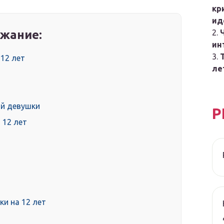
кр
ид
жание:
ин
 12 лет
ле
ой девушки
Р
 12 лет
и на 12 лет