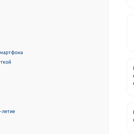
смартфона
еткой
-летие