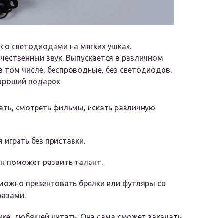
со светодиодами на мягких ушках.
чественный звук. Выпускается в различном
в том числе, беспроводные, без светодиодов,
ороший подарок
ать, смотреть фильмы, искать различную
я играть без приставки.
н поможет развить талант.
 можно презентовать брелки или футляры со
разами.
чке, любящей читать. Она сама сможет закачать