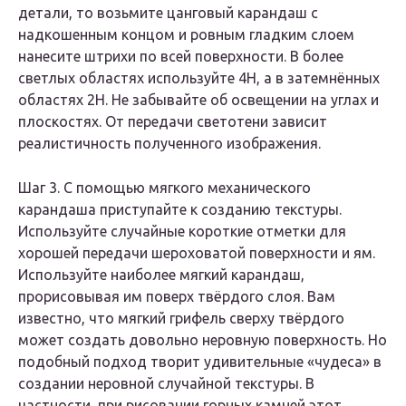
детали, то возьмите цанговый карандаш с
надкошенным концом и ровным гладким слоем
нанесите штрихи по всей поверхности. В более
светлых областях используйте 4Н, а в затемнённых
областях 2H. Не забывайте об освещении на углах и
плоскостях. От передачи светотени зависит
реалистичность полученного изображения.
Шаг 3. С помощью мягкого механического
карандаша приступайте к созданию текстуры.
Используйте случайные короткие отметки для
хорошей передачи шероховатой поверхности и ям.
Используйте наиболее мягкий карандаш,
прорисовывая им поверх твёрдого слоя. Вам
известно, что мягкий грифель сверху твёрдого
может создать довольно неровную поверхность. Но
подобный подход творит удивительные «чудеса» в
создании неровной случайной текстуры. В
частности, при рисовании горных камней этот